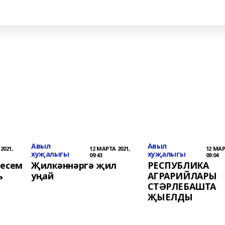
Авыл
Авыл
2021,
12 МАРТА 2021,
12 МАР
хуҗалыгы
хуҗалыгы
09:43
09:04
несем
Җилкәннәргә җил
РЕСПУБЛИКА
ь
уңай
АГРАРИЙЛАРЫ
СТӘРЛЕБАШТА
ҖЫЕЛДЫ