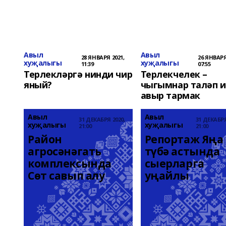
Авыл
Авыл
28 ЯНВАРЯ 2021,
26 ЯНВАРЯ
хуҗалыгы
хуҗалыгы
11:39
07:55
Терлекләргә нинди чир
Терлекчелек –
яный?
чыгымнар таләп и
авыр тармак
Авыл
Авыл
31 ДЕКАБРЯ 2020,
31 ДЕКАБРЯ
хуҗалыгы
хуҗалыгы
21:00
21:00
Район 
Репортаж Яңа 
агросәнәгать 
түбә астында 
комплексында 
сыерларга 
Сөт савып алу
уңайлы