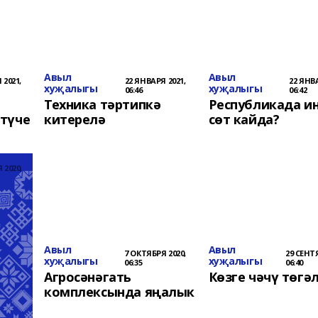
Авыл
Авыл
 2021,
22 ЯНВАРЯ 2021,
22 ЯНВА
хуҗалыгы
хуҗалыгы
06:46
06:42
Техника тәртипкә
Республикада иң
түче
китерелә
сөт кайда?
 2020,
Авыл
Авыл
7 ОКТЯБРЯ 2020,
29 СЕНТЯ
хуҗалыгы
хуҗалыгы
06:35
06:40
Агросәнәгать
Көзге чәчү төгә
комплексында яңалык