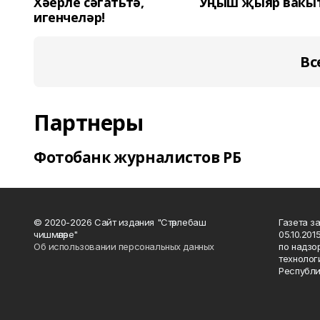
Хәерле сәгатьтә,
Уңыш җыяр вакы
игенчеләр!
Вс
Партнеры
Фотобанк журналистов РБ
© 2020-2026 Сайт издания "Стәрлебаш
Газета з
чишмәләре"
05.10.20
Об использовании персональных данных
по надзо
технолог
Республи