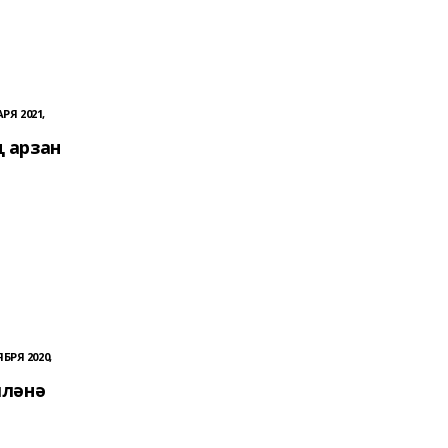
РЯ 2021,
 арзан
БРЯ 2020,
лләнә