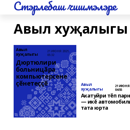
Стэрлебаш чишмэлэре
Авыл хуҗалыгы
Авыл
21 ИЮНЯ 2021,
хуҗалыгы
05:32
Дюртюлири 
больницӑра 
компьютерсене 
ҫӗнетеҫҫӗ
Авыл
21 ИЮНЯ 
хуҗалыгы
04:55
Акатуйри тĕп пар
— икĕ автомобил
тата юрта