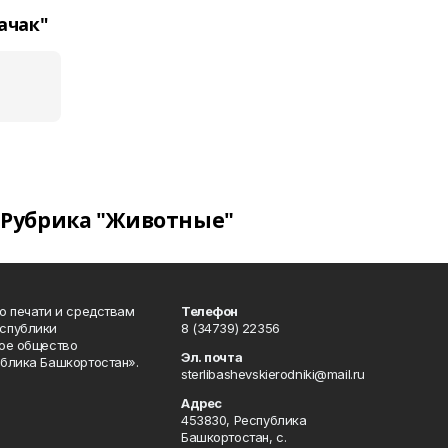
ачак"
Рубрика "Животные"
о печати и средствам
Телефон
спублики
8 (34739) 22356
ое общество
Эл. почта
блика Башкортостан».
sterlibashevskierodniki@mail.ru
Адрес
453830, Республика
Башкортостан, c.