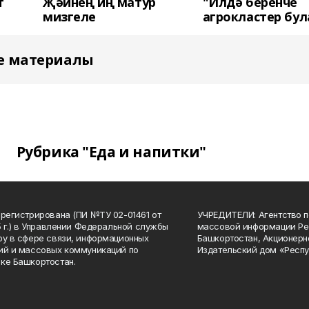
т
Җәйнең иң матур
"Илдә беренче
мизгеле
агрокластер бул
е материалы
Рубрика "Еда и напитки"
арегистрирована (ПИ №ТУ 02-01461 от
УЧРЕДИТЕЛИ: Агентство п
15 г.) в Управлении Федеральной службы
массовой информации Ре
ру в сфере связи, информационных
Башкортостан, Акционерн
ий и массовых коммуникаций по
Издательский дом «Респу
ке Башкортостан.