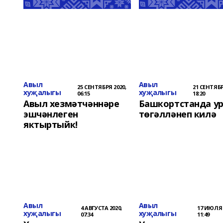
Авыл
Авыл
25 СЕНТЯБРЯ 2020,
21 СЕНТЯБР
хуҗалыгы
хуҗалыгы
06:15
18:20
Авыл хезмәтчәннәре
Башкортстанда у
эшчәнлеген
төгәлләнеп килә
яктыртыйк!
Авыл
Авыл
4 АВГУСТА 2020,
17 ИЮЛЯ 
хуҗалыгы
хуҗалыгы
07:34
11:49