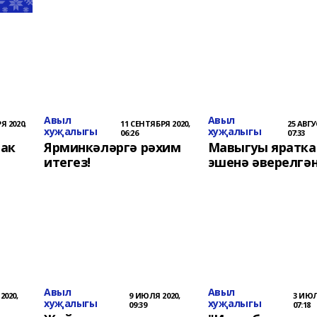
Авыл
Авыл
Я 2020,
11 СЕНТЯБРЯ 2020,
25 АВГУ
хуҗалыгы
хуҗалыгы
06:26
07:33
рак
Ярминкәләргә рәхим
Мавыгуы яратка
итегез!
эшенә әверелгә
Авыл
Авыл
2020,
9 ИЮЛЯ 2020,
3 ИЮЛ
хуҗалыгы
хуҗалыгы
09:39
07:18