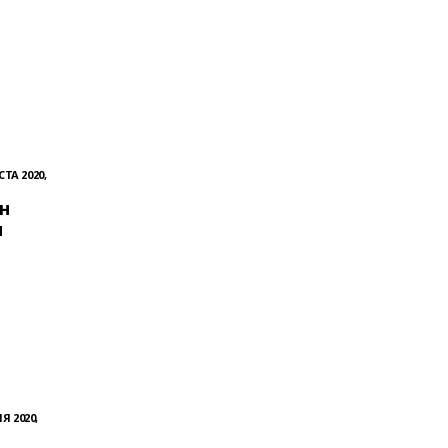
СТА 2020,
н
н
Я 2020,