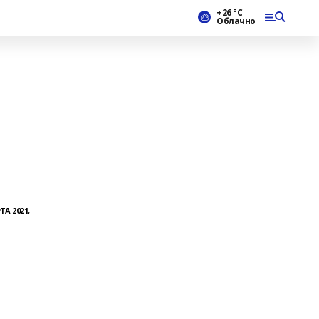
+26 °С
Облачно
ТА 2021,