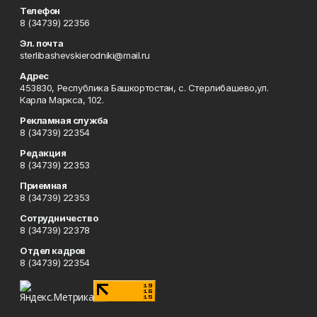
Телефон
8 (34739) 22356
Эл. почта
sterlibashevskierodniki@mail.ru
Адрес
453830, Республика Башкортостан, c. Стерлибашево,ул.
Карла Маркса, 102.
Рекламная служба
8 (34739) 22354
Редакция
8 (34739) 22353
Приемная
8 (34739) 22353
Сотрудничество
8 (34739) 22378
Отдел кадров
8 (34739) 22354