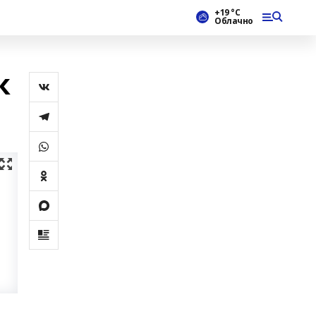
+19 °С
Облачно
к