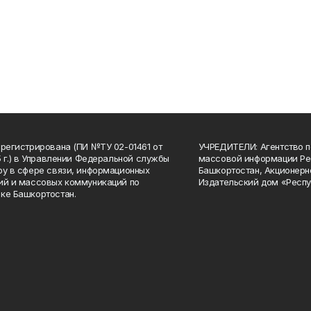
арегистрирована (ПИ №ТУ 02-01461 от
УЧРЕДИТЕЛИ: Агентство п
15 г.) в Управлении Федеральной службы
массовой информации Ре
ру в сфере связи, информационных
Башкортостан, Акционерн
ий и массовых коммуникаций по
Издательский дом «Респу
ке Башкортостан.