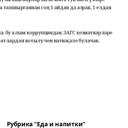
а тапшырганнан соң 1 айдан да азрак, 1 елдан
, бу алым коррупциядән, ЗАГС хезмәткәрләре
атлардан котылу өчен нәтиҗәле булачак.
Рубрика "Еда и напитки"