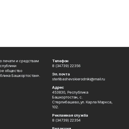
о печати и средствам
Телефон
спублики
8 (34739) 22356
ое общество
Эл. почта
блика Башкортостан».
sterlibashevskierodniki@mail.ru
Адрес
453830, Республика
Башкортостан, c.
Стерлибашево,ул. Карла Маркса,
102.
Рекламная служба
8 (34739) 22354
Редакция