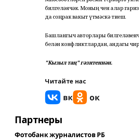
билгеләячәк. Моның өчен алар гариз
да соңрак вакыт үтмәскә тиеш.
Башлангыч авторлары билгеләвенчә
белән конфликтлардан, андагы чир
"Кызыл таң" гәзитеннән.
Читайте нас
Партнеры
Фотобанк журналистов РБ