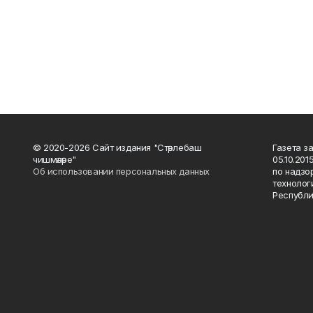
© 2020-2026 Сайт издания "Стәрлебаш
Газета з
чишмәләре"
05.10.20
Об использовании персональных данных
по надзо
технолог
Республи