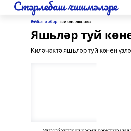
Стэрлебаш чишмэлэре
Әйбәт хәбәр
30 ИЮЛЯ 2018, 08:03
Яшьләр туй көн
Киләчәктә яшьләр туй көнен үзлә
Мөнәсәбәтләрен рәсми теркәргә уйл