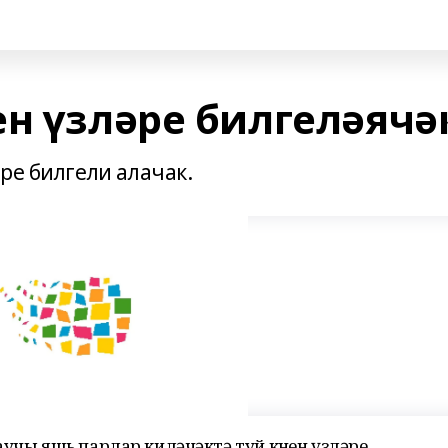
ен үзләре билгеләячә
ре билгели алачак.
аучы яшь парлар киләчәктә туй көнен үзләре