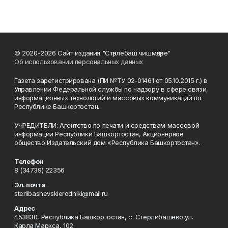
© 2020-2026 Сайт издания "Стәрлебаш чишмәләре"
Об использовании персональных данных
Газета зарегистрирована (ПИ №ТУ 02-01461 от 05.10.2015 г.) в
Управлении Федеральной службы по надзору в сфере связи,
информационных технологий и массовых коммуникаций по
Республике Башкортостан.
УЧРЕДИТЕЛИ: Агентство по печати и средствам массовой
информации Республики Башкортостан, Акционерное
общество Издательский дом «Республика Башкортостан».
Телефон
8 (34739) 22356
Эл. почта
sterlibashevskierodniki@mail.ru
Адрес
453830, Республика Башкортостан, c. Стерлибашево,ул.
Карла Маркса, 102.