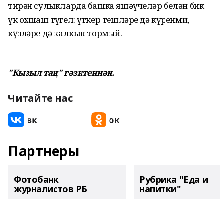
тирән сулыкларда башка яшәүчеләр белән бик
үк охшаш түгел: үткер тешләре дә күренми,
күзләре дә калкып тормый.
"Кызыл таң" гәзитеннән.
Читайте нас
Партнеры
Фотобанк
Рубрика "Еда и
журналистов РБ
напитки"