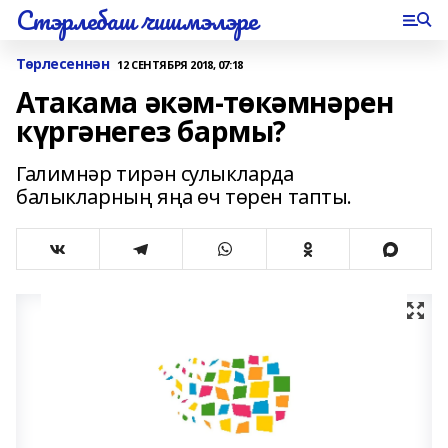
Стэрлебаш чишмэлэре
Төрлесеннән
12 СЕНТЯБРЯ 2018, 07:18
Атакама әкәм-төкәмнәрен
күргәнегез бармы?
Галимнәр тирән сулыкларда
балыкларның яңа өч төрен тапты.