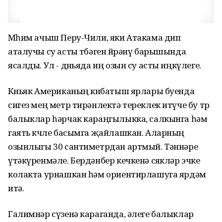
Мөһим ачыш Перу-Чили, яки Атакама дип
аталучы су асты төбәген өйрәнү барышында
ясалды. Ул - дөньяда иң озын су асты иңкүлеге.
Көньяк Американың көнбатыш ярлары буенда
сигез мең метр тирәнлектә тереклек итүче бу төр
балыклар һәрчак караңгылыкка, салкынга һәм
гаять көчле басымга җайлашкан. Аларның
озынлыгы 30 сантиметрдан артмый. Тәннәре
үтәкүренмәле. Бердәнбер кечкенә сөякләр эчке
колакта урнашкан һәм ориентирлашуга ярдәм
итә.
Галимнәр сүзенә караганда, әлеге балыклар