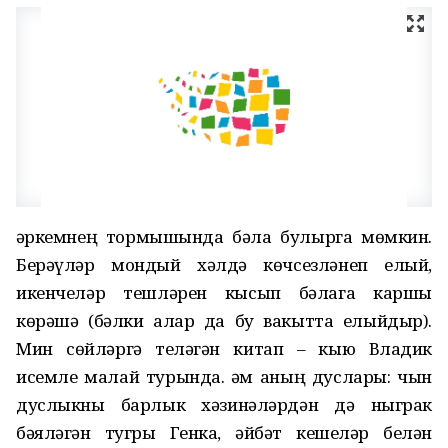
Һәркемнең тормышында бәла булырга мөмкин.
Берәүләр мондый хәлдә көчсезләнеп елый,
икенчеләр тешләрен кысып бәлага каршы
көрәшә (бәлки алар да бу вакытта елыйдыр).
Мин сөйләргә теләгән китап – кыю Владик
исемле малай турында. Һәм аның дуслары: чын
дуслыкны барлык хәзинәләрдән дә ныграк
бәяләгән тугры Генка, әйбәт кешеләр белән