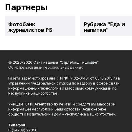
Партнеры
Фотобанк
Рубрика "Еда и
журналистов РБ
напитки"
© 2020-2026 Сайт издания "Стәрлебаш чишмәләре"
Об использовании персональных данных
Газета зарегистрирована (ПИ №ТУ 02-01461 от 05.10.2015 г.) в
Управлении Федеральной службы по надзору в сфере связи,
информационных технологий и массовых коммуникаций по
Республике Башкортостан.
УЧРЕДИТЕЛИ: Агентство по печати и средствам массовой
информации Республики Башкортостан, Акционерное
общество Издательский дом «Республика Башкортостан».
Телефон
8 (34739) 22356