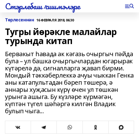
Стэрлебаш чишмэлэре
Төрлесеннән
16 ФЕВРАЛЯ 2018, 06:30
Тугры йөрәкле малайлар
турында китап
Бервакыт һавада ак кәгазь очыргыч пәйда
була – ул башка очыргычлардан югарырак
күтәрелә дә, сигналларга җавап бирми.
Мондый тәккәберлеккә ачуы чыккан Генка
аны катапультадан бәреп төшерә, ә
аннары хуҗасын күрү өчен ул төшкән
урынга ашыга. Бу күзләре күрмәгән,
күптән түгел шәһәргә килгән Владик
булып чыга...