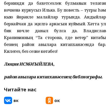
бернинди дә бәхетсезлек булмавын теләгән
кечкенә куркусыз Илька. Бу повесть – тугры һәм
кыю йөрәкле малайлар турында. Андыйлар
беркайчан да җилгә аркасын куймый. Хәтта ул
бик көчле давыл булса да. Владислав
Крапивинның “Та сторона, где ветер” китабы
безнең район авылара китапханәсендә бар.
Килегез, без сезне көтәбез!
Люция ИСМӘГЫЙЛЕВА,
район авылара китапханәсенең библиографы.
Читайте нас