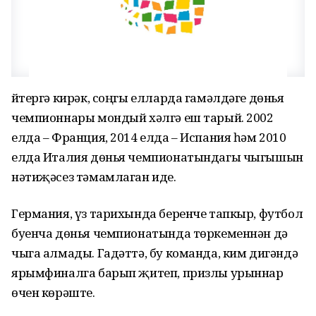
Әйтергә кирәк, соңгы елларда гамәлдәге дөнья
чемпионнары мондый хәлгә еш тарый. 2002
елда – Франция, 2014 елда – Испания һәм 2010
елда Италия дөнья чемпионатындагы чыгышын
нәтиҗәсез тәмамлаган иде.
Германия, үз тарихында беренче тапкыр, футбол
буенча дөнья чемпионатында төркеменнән дә
чыга алмады. Гадәттә, бу команда, ким дигәндә
ярымфиналга барып җитеп, призлы урыннар
өчен көрәште.