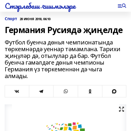
Стэрлебаш чишмэлэре
Спорт
28 ИЮНЯ 2018, 06:10
Германия Русиядә җиңелде
Футбол буенча дөнья чемпионатында
төркемнәрдә уеннар тәмамлана. Тарихи
җиңүләр дә, отылулар да бар. Футбол
буенча гамәлдәге дөнья чемпионы
Германия үз төркеменнән дә чыга
алмады.