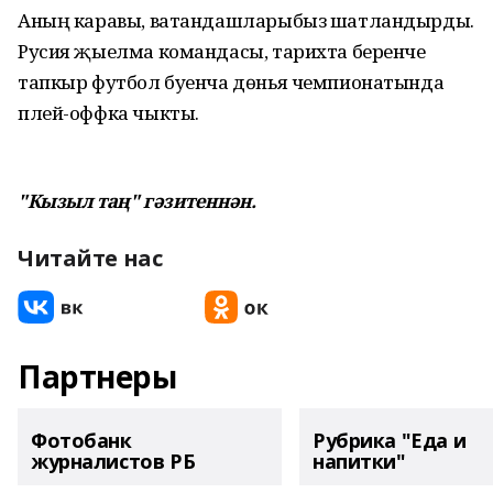
Аның каравы, ватандашларыбыз шатландырды.
Русия җыелма командасы, тарихта беренче
тапкыр футбол буенча дөнья чемпионатында
плей-оффка чыкты.
"Кызыл таң" гәзитеннән.
Читайте нас
Партнеры
Фотобанк
Рубрика "Еда и
журналистов РБ
напитки"