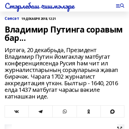
Стэрлебаш чишмэлэре
Сәясәт
19 ДЕКАБРЯ 2018, 12:21
Владимир Путинга соравым
бар...
Иртәгә, 20 декабрьдә, Президент
Владимир Путин йомгаклау матбугат
конференциясендә Русия һәм чит ил
журналистларының сорауларына җавап
бирәчәк. Чарага 1702 журналист
аккредитация үткән. Былтыр - 1640, 2016
елда 1437 матбугат чарасы вәкиле
катнашкан иде.