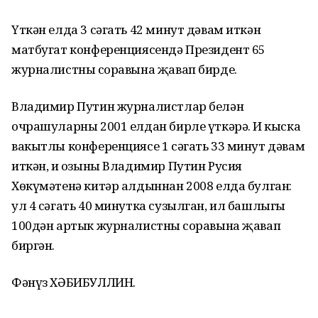
Үткән елда 3 сәгать 42 минут дәвам иткән
матбугат конференциясендә Президент 65
журналистның соравына җавап бирде.
Владимир Путин журналистлар белән
очрашуларны 2001 елдан бирле үткәрә. Иң кыска
вакытлы конференциясе 1 сәгать 33 минут дәвам
иткән, иң озыны Владимир Путин Русия
Хөкүмәтенә китәр алдыннан 2008 елда булган:
ул 4 сәгать 40 минутка сузылган, ил башлыгы
100дән артык журналистның соравына җавап
биргән.
Фәнүз ХӘБИБУЛЛИН.