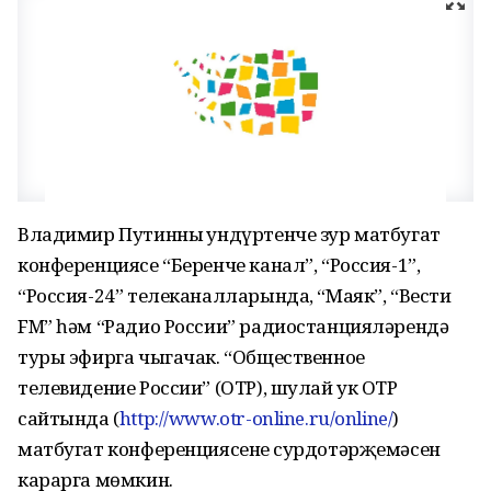
Владимир Путинның ундүртенче зур матбугат
конференциясе “Беренче канал”, “Россия-1”,
“Россия-24” телеканалларында, “Маяк”, “Вести
FM” һәм “Радио России” радиостанцияләрендә
туры эфирга чыгачак. “Общественное
телевидение России” (ОТР), шулай ук ОТР
сайтында (
http://www.otr-online.ru/online/
)
матбугат конференциясенең сурдотәрҗемәсен
карарга мөмкин.