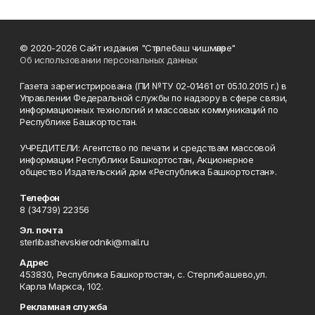
© 2020-2026 Сайт издания "Стәрлебаш чишмәләре"
Об использовании персональных данных
Газета зарегистрирована (ПИ №ТУ 02-01461 от 05.10.2015 г.) в
Управлении Федеральной службы по надзору в сфере связи,
информационных технологий и массовых коммуникаций по
Республике Башкортостан.
УЧРЕДИТЕЛИ: Агентство по печати и средствам массовой
информации Республики Башкортостан, Акционерное
общество Издательский дом «Республика Башкортостан».
Телефон
8 (34739) 22356
Эл. почта
sterlibashevskierodniki@mail.ru
Адрес
453830, Республика Башкортостан, c. Стерлибашево,ул.
Карла Маркса, 102.
Рекламная служба