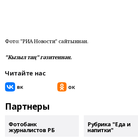
Фото: "РИА Новости" сайтыннан.
"Кызыл таң" гәзитеннән.
Читайте нас
Партнеры
Фотобанк
Рубрика "Еда и
журналистов РБ
напитки"