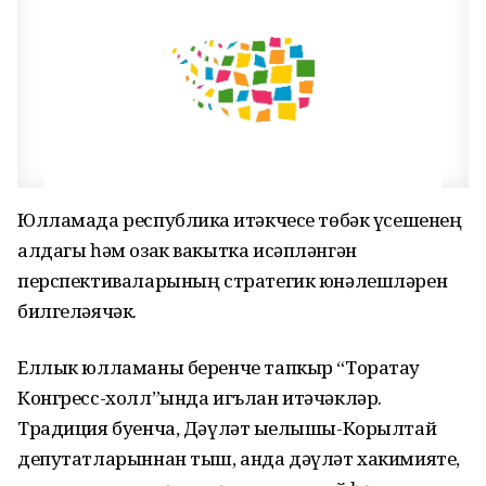
Юлламада республика җитәкчесе төбәк үсешенең
алдагы һәм озак вакытка исәпләнгән
перспективаларының стратегик юнәлешләрен
билгеләячәк.
Еллык юлламаны беренче тапкыр “Торатау
Конгресс-холл”ында игълан итәчәкләр.
Традиция буенча, Дәүләт җыелышы-Корылтай
депутатларыннан тыш, анда дәүләт хакимияте,