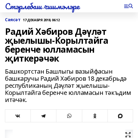
Стэрлебаш чишмэлэре
Сәясәт
17 ДЕКАБРЯ 2018, 06:12
Радий Хәбиров Дәүләт
җыелышы-Корылтайга
беренче юлламасын
җиткерәчәк
Башкортстан Башлыгы вазыйфасын
башкаручы Радий Хәбиров 18 декабрьдә
республиканың Дәүләт җыелышы-
Корылтайга беренче юлламасын тәкъдим
итәчәк.