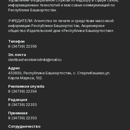
Управлении Федеральной службы по надзору в сфере связи,
информационных технологий и массовых коммуникаций по
Республике Башкортостан.
УЧРЕДИТЕЛИ: Агентство по печати и средствам массовой
информации Республики Башкортостан, Акционерное
общество Издательский дом «Республика Башкортостан».
Телефон
8 (34739) 22356
Эл. почта
sterlibashevskierodniki@mail.ru
Адрес
453830, Республика Башкортостан, c. Стерлибашево,ул.
Карла Маркса, 102.
Рекламная служба
8 (34739) 22354
Редакция
8 (34739) 22353
Приемная
8 (34739) 22353
Сотрудничество