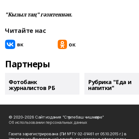
"Кызыл таң" гәзитеннән.
Читайте нас
Партнеры
Фотобанк
Рубрика "Еда и
журналистов РБ
напитки"
© 2020-2026 Сайт издания "Стәрлебаш чишмәләре"
Об использовании персональных данных
Газета зарегистрирована (ПИ №ТУ 02-01461 от 05.10.2015 г.) в