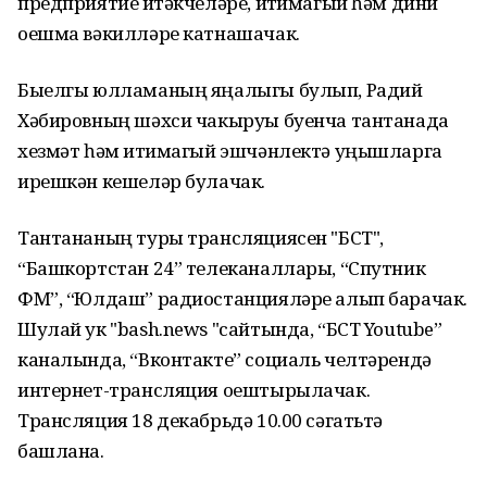
предприятие җитәкчеләре, иҗтимагый һәм дини
оешма вәкилләре катнашачак.
Быелгы юлламаның яңалыгы булып, Радий
Хәбировның шәхси чакыруы буенча тантанада
хезмәт һәм иҗтимагый эшчәнлектә уңышларга
ирешкән кешеләр булачак.
Тантананың туры трансляциясен "БСТ",
“Башкортстан 24” телеканаллары, “Спутник
ФМ”, “Юлдаш” радиостанцияләре алып барачак.
Шулай ук "bash.news "сайтында, “БСТ Youtube”
каналында, “Вконтакте” социаль челтәрендә
интернет-трансляция оештырылачак.
Трансляция 18 декабрьдә 10.00 сәгатьтә
башлана.