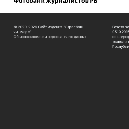
Фотобанк журналистов РБ
© 2020-2026 Сайт издания "Стәрлебаш
Газета з
чишмәләре"
05.10.20
Об использовании персональных данных
по надзо
технолог
Республи