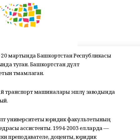
ың 20 мартында Башкортстан Республикасы
а туган. Башкортстан дәүләт
тын тәмамлаган.
бай транспорт машиналары эшләү заводында
ый.
үләт университеты юридик факультетының
афедрасы ассистенты. 1994-2003 елларда —
лкән преподавателе, доценты, юридик