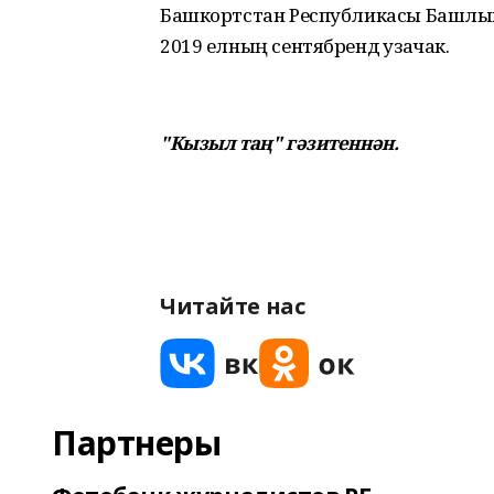
Башкортстан Республикасы Башлыгын
2019 елның сентябрендә узачак.
"Кызыл таң" гәзитеннән.
Читайте нас
Партнеры