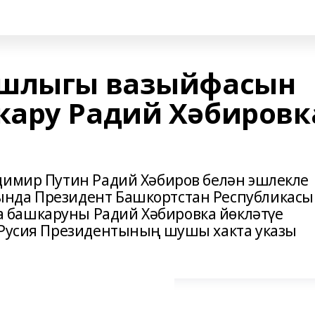
ашлыгы вазыйфасын
кару Радий Хәбировк
димир Путин Радий Хәбиров белән эшлекле
нда Президент Башкортстан Республикасы
 башкаруны Радий Хәбировка йөкләтүе
 Русия Президентының шушы хакта указы