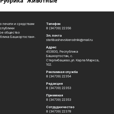
Рубрика "Животные"
о печати и средствам
Телефон
спублики
8 (34739) 22356
ое общество
Эл. почта
блика Башкортостан».
sterlibashevskierodniki@mail.ru
Адрес
453830, Республика
Башкортостан, c.
Стерлибашево,ул. Карла Маркса,
102.
Рекламная служба
8 (34739) 22354
Редакция
8 (34739) 22353
Приемная
8 (34739) 22353
Сотрудничество
8 (34739) 22378