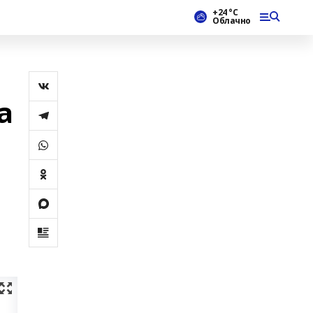
+24 °С
Облачно
а