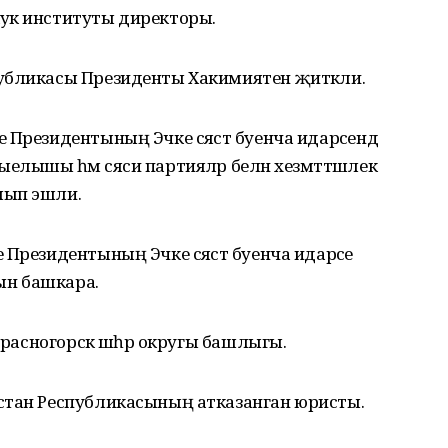
ук институты директоры.
убликасы Президенты Хакимиятен җитәкли.
Президентының Эчке сәясәт буенча идарәсендә
лышы һәм сәяси партияләр белән хезмәттәшлек
лып эшли.
Президентының Эчке сәясәт буенча идарәсе
ын башкара.
 Красногорск шәһәр округы башлыгы.
стан Республикасының атказанган юристы.