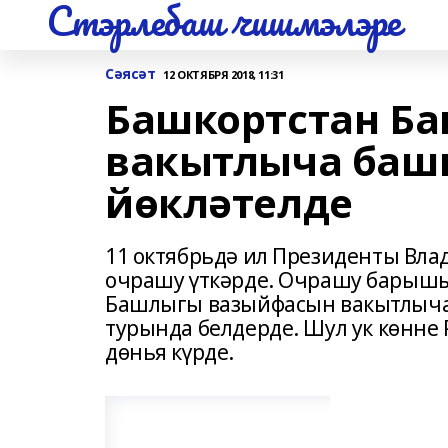
Стэрлебаш чишмэлэре
Сәясәт
12 ОКТЯБРЯ 2018, 11:31
Башкортстан Б
вакытлыча баш
йөкләтелде
11 октябрьдә ил Президенты Вла
очрашу үткәрде. Очрашу барышы
Башлыгы вазыйфасын вакытлыча
турында белдерде. Шул ук көнне
дөнья күрде.