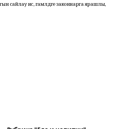
 сайлау исә, гамәлдәге законнарга ярашлы,