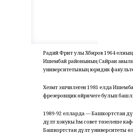
Радий Фәрит улы Хәбиров 1964 елн
Ишембай районының Сайран авылынд
университетының юридик факульте
Хезмәт эшчәнлеген 1981 елда Ишем
фрезеровщик өйрәнчеге булып башл
1989-92 елларда — Башкортстан дә
дәүләт хокукы һәм совет төзелеше к
Башкортстан дәүләт университеты ө