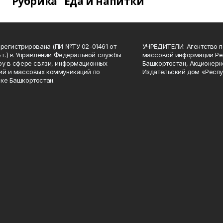
Рубрика "Еда и напитки"
арегистрирована (ПИ №ТУ 02-01461 от
УЧРЕДИТЕЛИ: Агентство п
15 г.) в Управлении Федеральной службы
массовой информации Ре
ру в сфере связи, информационных
Башкортостан, Акционерн
ий и массовых коммуникаций по
Издательский дом «Респу
ке Башкортостан.