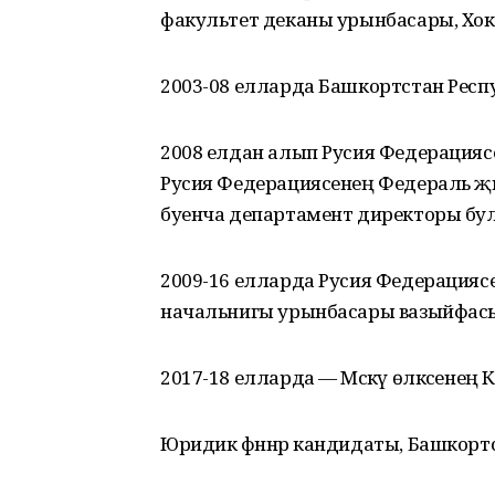
факультет деканы урынбасары, Хок
2003-08 елларда Башкортстан Респ
2008 елдан алып Русия Федерациясе 
Русия Федерациясенең Федераль җые
буенча департамент директоры бу
2009-16 елларда Русия Федерациясе 
начальнигы урынбасары вазыйфас
2017-18 елларда — Мәскәү өлкәсенең
Юридик фәннәр кандидаты, Башкорт