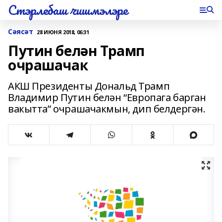
Стэрлебаш чишмэлэре
Сәясәт
28 ИЮНЯ 2018, 06:31
Путин белән Трамп
очрашачак
АКШ Президенты Дональд Трамп
Владимир Путин белән “Европага барган
вакытта” очрашачакмын, дип белдергән.