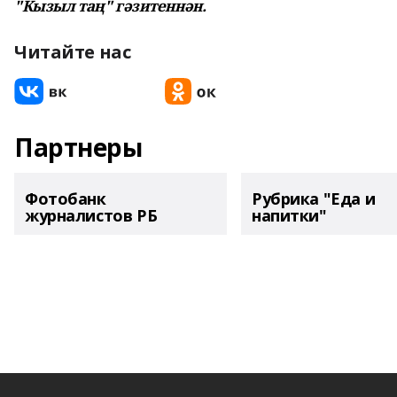
"Кызыл таң" гәзитеннән.
Читайте нас
Партнеры
Фотобанк
Рубрика "Еда и
журналистов РБ
напитки"