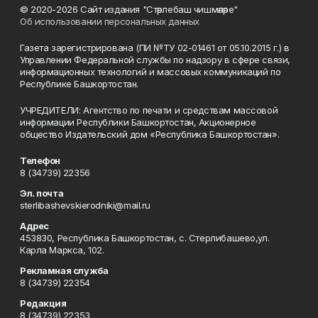
© 2020-2026 Сайт издания "Стәрлебаш чишмәләре"
Об использовании персональных данных
Газета зарегистрирована (ПИ №ТУ 02-01461 от 05.10.2015 г.) в
Управлении Федеральной службы по надзору в сфере связи,
информационных технологий и массовых коммуникаций по
Республике Башкортостан.
УЧРЕДИТЕЛИ: Агентство по печати и средствам массовой
информации Республики Башкортостан, Акционерное
общество Издательский дом «Республика Башкортостан».
Телефон
8 (34739) 22356
Эл. почта
sterlibashevskierodniki@mail.ru
Адрес
453830, Республика Башкортостан, c. Стерлибашево,ул.
Карла Маркса, 102.
Рекламная служба
8 (34739) 22354
Редакция
8 (34739) 22353