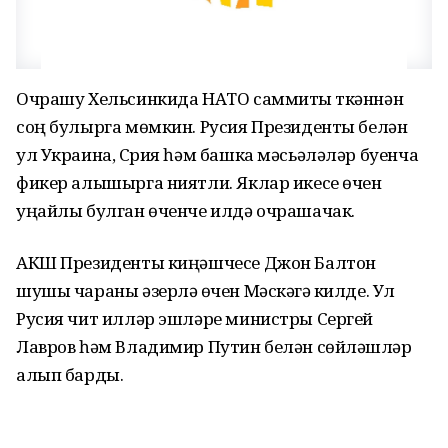
Очрашу Хельсинкида НАТО саммиты үткәннән
соң булырга мөмкин. Русия Президенты белән
ул Украина, Сүрия һәм башка мәсьәләләр буенча
фикер алышырга ниятли. Яклар икесе өчен
уңайлы булган өченче илдә очрашачак.
АКШ Президенты киңәшчесе Джон Балтон
шушы чараны әзерләү өчен Мәскәүгә килде. Ул
Русия чит илләр эшләре министры Сергей
Лавров һәм Владимир Путин белән сөйләшүләр
алып барды.