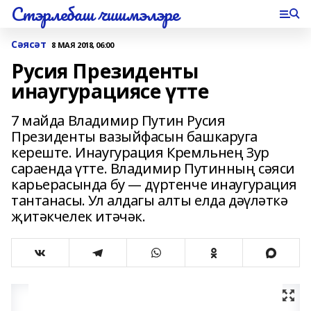
Стэрлебаш чишмэлэре
Сәясәт
8 МАЯ 2018, 06:00
Русия Президенты
инаугурациясе үтте
7 майда Владимир Путин Русия
Президенты вазыйфасын башкаруга
кереште. Инаугурация Кремльнең Зур
сараенда үтте. Владимир Путинның сәяси
карьерасында бу — дүртенче инаугурация
тантанасы. Ул алдагы алты елда дәүләткә
җитәкчелек итәчәк.