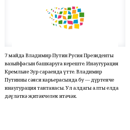
7 майда Владимир Путин Русия Президенты
вазыйфасын башкаруга кереште. Инаугурация
Кремльнең Зур сараенда үтте. Владимир
Путинның сәяси карьерасында бу — дүртенче
инаугурация тантанасы. Ул алдагы алты елда
дәүләткә җитәкчелек итәчәк.