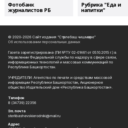
Фотобанк
Рубрика "Еда и
журналистов РБ
напитки"
© 2020-2026 Сайт издания "Стәрлебаш чишмәләре"
Об использовании персональных данных
Газета зарегистрирована (ПИ №ТУ 02-01461 от 05.10.2015 г.) в
Управлении Федеральной службы по надзору в сфере связи,
информационных технологий и массовых коммуникаций по
Республике Башкортостан.
УЧРЕДИТЕЛИ: Агентство по печати и средствам массовой
информации Республики Башкортостан, Акционерное
общество Издательский дом «Республика Башкортостан».
Телефон
8 (34739) 22356
Эл. почта
sterlibashevskierodniki@mail.ru
Адрес