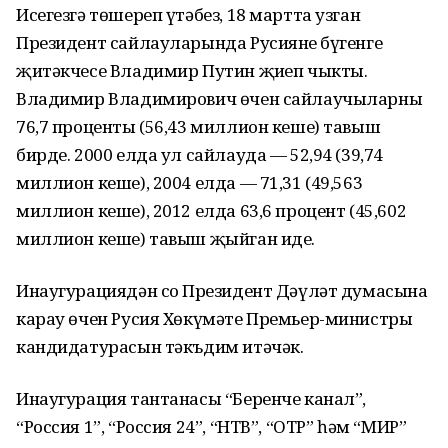
Исегезгә төшереп үтәбез, 18 мартта узган
Президент сайлауларында Русиянең бүгенге
җитәкчесе Владимир Путин җиңеп чыкты.
Владимир Владимирович өчен сайлаучыларның
76,7 проценты (56,43 миллион кеше) тавыш
бирде. 2000 елда ул сайлауда — 52,94 (39,74
миллион кеше), 2004 елда — 71,31 (49,563
миллион кеше), 2012 елда 63,6 процент (45,602
миллион кеше) тавыш җыйган иде.
Инаугурациядән соң Президент Дәүләт думасына
карау өчен Русия Хөкүмәте Премьер-министры
кандидатурасын тәкъдим итәчәк.
Инаугурация тантанасы “Беренче канал”,
“Россия 1”, “Россия 24”, “НТВ”, “ОТР” һәм “МИР”