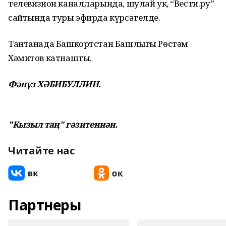
телевизион каналларында, шулай ук, “Вести.ру”
сайтында туры эфирда күрсәтелде.
Тантанада Башкортстан Башлыгы Рөстәм
Хәмитов катнашты.
Фәнүз ХӘБИБУЛЛИН.
"Кызыл таң" гәзитеннән.
Читайте нас
Партнеры