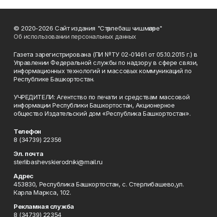
© 2020-2026 Сайт издания "Стәрлебаш чишмәләре"
Об использовании персональных данных
Газета зарегистрирована (ПИ №ТУ 02-01461 от 05.10.2015 г.) в
Управлении Федеральной службы по надзору в сфере связи,
информационных технологий и массовых коммуникаций по
Республике Башкортостан.
УЧРЕДИТЕЛИ: Агентство по печати и средствам массовой
информации Республики Башкортостан, Акционерное
общество Издательский дом «Республика Башкортостан».
Телефон
8 (34739) 22356
Эл. почта
sterlibashevskierodniki@mail.ru
Адрес
453830, Республика Башкортостан, c. Стерлибашево,ул.
Карла Маркса, 102.
Рекламная служба
8 (34739) 22354