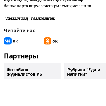
башкаларга вирус йоктырмасын өчен эшләнә.
"Кызыл таң" гәзитеннән.
Читайте нас
Партнеры
Фотобанк
Рубрика "Еда и
журналистов РБ
напитки"