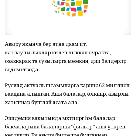
Авыру якынча бер атна дәвам итә,
катлаулылыклар килеп чыккан очракта,
озаккарак та сузылырга мөмкин, дип белдерәләр
ведомствода.
Русиядә актуаль штаммнарга каршы 62 миллион
вакцина алынган. Аны балалар, өлкәннәр, авырлы
хатыннар бушлай ясата ала.
Эпидемия вакытында мәктәпләргә һәм балалар
бакчаларына балаларны “фильтр” аша үткәреп
кертәчәкләр. Бу авыру билгеләре булганнар