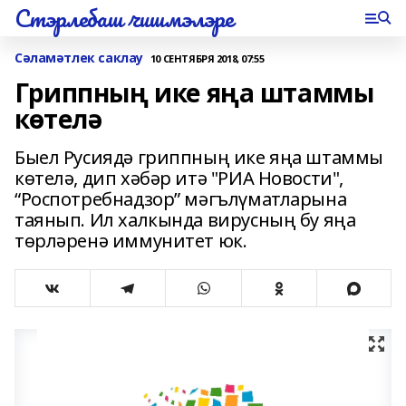
Стэрлебаш чишмэлэре
Сәламәтлек саклау
10 СЕНТЯБРЯ 2018, 07:55
Гриппның ике яңа штаммы
көтелә
Быел Русиядә гриппның ике яңа штаммы
көтелә, дип хәбәр итә "РИА Новости",
“Роспотребнадзор” мәгълүматларына
таянып. Ил халкында вирусның бу яңа
төрләренә иммунитет юк.