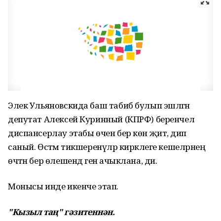
Элек Ульяновскида баш табиб булып эшләгән
депутат Алексей Куринный (КПРФ) беренчел
диспансерлау этабы өчен бер көн җитә, дип
саный. Өстәмә тикшеренүләр кирәклеге кешеләрнең
өчтән бер өлешендә генә ачыклана, ди.
Монысы инде икенче этап.
"Кызыл таң" гәзитеннән.