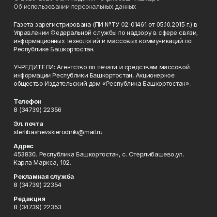
Об использовании персональных данных
Газета зарегистрирована (ПИ №ТУ 02-01461 от 05.10.2015 г.) в
Управлении Федеральной службы по надзору в сфере связи,
информационных технологий и массовых коммуникаций по
Республике Башкортостан.
УЧРЕДИТЕЛИ: Агентство по печати и средствам массовой
информации Республики Башкортостан, Акционерное
общество Издательский дом «Республика Башкортостан».
Телефон
8 (34739) 22356
Эл. почта
sterlibashevskierodniki@mail.ru
Адрес
453830, Республика Башкортостан, c. Стерлибашево,ул.
Карла Маркса, 102.
Рекламная служба
8 (34739) 22354
Редакция
8 (34739) 22353