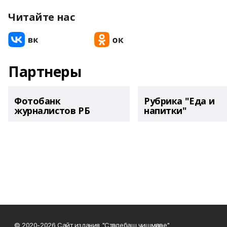
Читайте нас
Партнеры
Фотобанк
Рубрика "Еда и
журналистов РБ
напитки"
© 2020-2026 Сайт издания "Стәрлебаш чишмәләре"