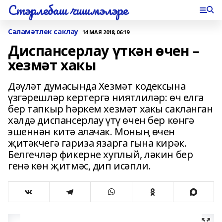
Стэрлебаш чишмэлэре
Сәламәтлек саклау
14 МАЯ 2018, 06:19
Диспансерлау үткән өчен –
хезмәт хакы
Дәүләт думасында Хезмәт кодексына
үзгәрешләр кертергә ниятлиләр: өч елга
бер тапкыр һәркем хезмәт хакы сакланган
хәлдә диспансерлау үтү өчен бер көнгә
эшеннән китә алачак. Моның өчен
җитәкчегә гариза язарга гына кирәк.
Белгечләр фикерне хуплый, ләкин бер
генә көн җитмәс, дип исәпли.