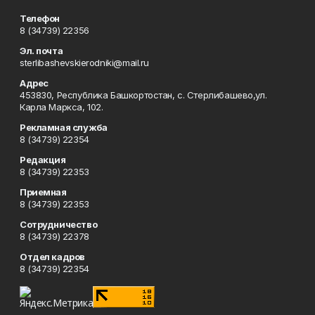
Телефон
8 (34739) 22356
Эл. почта
sterlibashevskierodniki@mail.ru
Адрес
453830, Республика Башкортостан, c. Стерлибашево,ул.
Карла Маркса, 102.
Рекламная служба
8 (34739) 22354
Редакция
8 (34739) 22353
Приемная
8 (34739) 22353
Сотрудничество
8 (34739) 22378
Отдел кадров
8 (34739) 22354