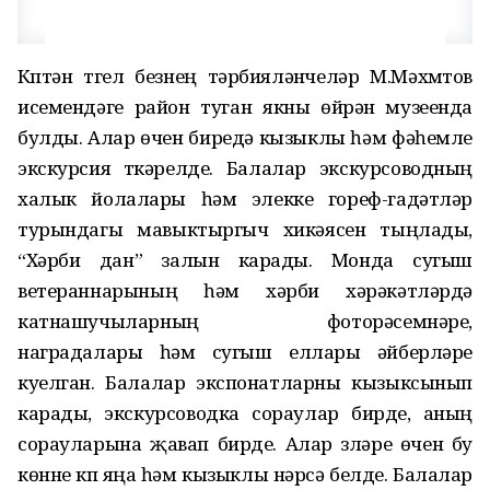
Күптән түгел безнең тәрбияләнүчеләр М.Мәхмүтов
исемендәге район туган якны өйрәнү музеенда
булды. Алар өчен биредә кызыклы һәм фәһемле
экскурсия үткәрелде. Балалар экскурсоводның
халык йолалары һәм элекке гореф-гадәтләр
турындагы мавыктыргыч хикәясен тыңлады,
“Хәрби дан” залын карады. Монда сугыш
ветераннарының һәм хәрби хәрәкәтләрдә
катнашучыларның фоторәсемнәре,
наградалары һәм сугыш еллары әйберләре
куелган. Балалар экспонатларны кызыксынып
карады, экскурсоводка сораулар бирде, аның
сорауларына җавап бирде. Алар үзләре өчен бу
көнне күп яңа һәм кызыклы нәрсә белде. Балалар