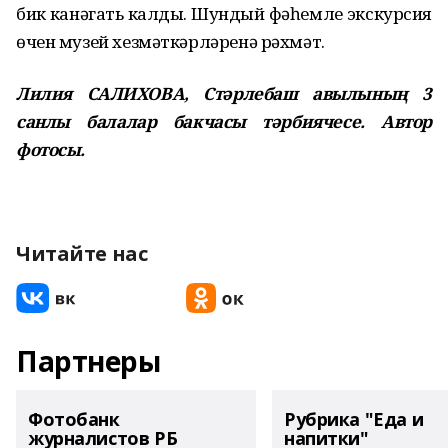
бик канәгать калды. Шундый фәһемле экскурсия
өчен музей хезмәткәрләренә рәхмәт.
Лилия САЛИХОВА, Стәрлебаш авылының 3
санлы балалар бакчасы тәрбиячесе. Автор
фотосы.
Читайте нас
Партнеры
Фотобанк
Рубрика "Еда и
журналистов РБ
напитки"