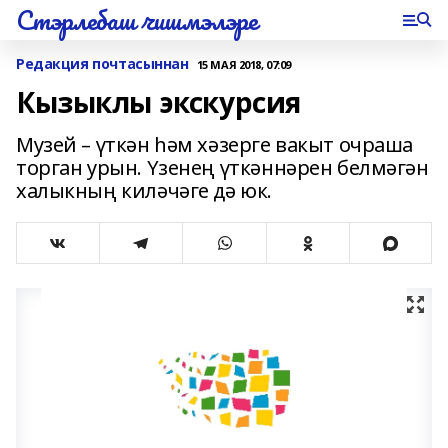
Стэрлебаш чишмэлэре
Редакция почтасыннан
15 МАЯ 2018, 07:09
Кызыклы экскурсия
Музей – үткән һәм хәзерге вакыт очраша
торган урын. Үзенең үткәннәрен белмәгән
халыкның киләчәге дә юк.