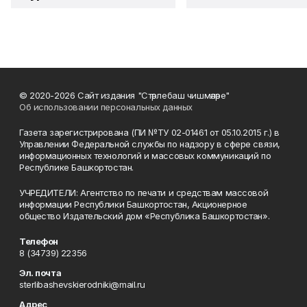
© 2020-2026 Сайт издания "Стәрлебаш чишмәләре"
Об использовании персональных данных
Газета зарегистрирована (ПИ №ТУ 02-01461 от 05.10.2015 г.) в
Управлении Федеральной службы по надзору в сфере связи,
информационных технологий и массовых коммуникаций по
Республике Башкортостан.
УЧРЕДИТЕЛИ: Агентство по печати и средствам массовой
информации Республики Башкортостан, Акционерное
общество Издательский дом «Республика Башкортостан».
Телефон
8 (34739) 22356
Эл. почта
sterlibashevskierodniki@mail.ru
Адрес