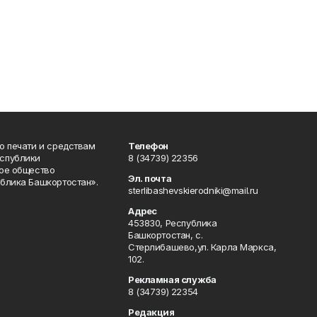
о печати и средствам
Телефон
спублики
8 (34739) 22356
ое общество
Эл. почта
блика Башкортостан».
sterlibashevskierodniki@mail.ru
Адрес
453830, Республика
Башкортостан, c.
Стерлибашево,ул. Карла Маркса,
102.
Рекламная служба
8 (34739) 22354
Редакция