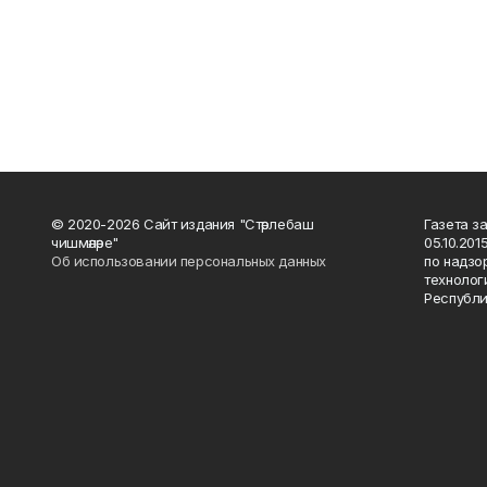
© 2020-2026 Сайт издания "Стәрлебаш
Газета з
чишмәләре"
05.10.20
Об использовании персональных данных
по надзо
технолог
Республи