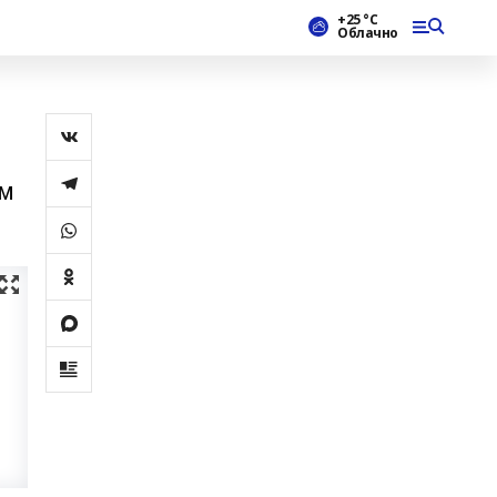
+25 °С
Облачно
ом