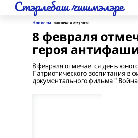
Стэрлебаш чишмэлэре
Новости
9 ФЕВРАЛЯ 2023, 10:36
8 февраля отме
героя антифаши
8 февраля отмечается день юног
Патриотического воспитания в ф
документального фильма " Война 