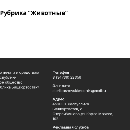
Рубрика "Животные"
о печати и средствам
Телефон
спублики
8 (34739) 22356
ое общество
Эл. почта
блика Башкортостан».
sterlibashevskierodniki@mail.ru
Адрес
453830, Республика
Башкортостан, c.
Стерлибашево,ул. Карла Маркса,
102.
Рекламная служба