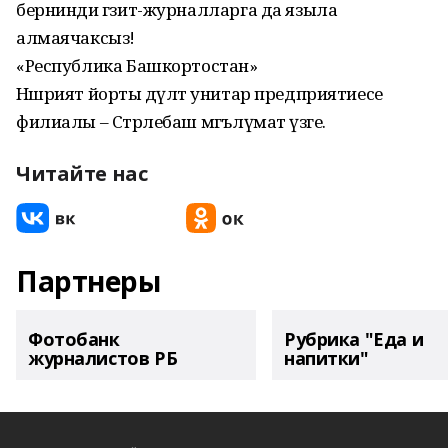
бернинди гәзит-журналларга да языла
алмаячаксыз!
«Республика Башкортостан»
Нәшрият йорты дәүләт унитар предприятиесе
филиалы – Стәрлебаш мәгълүмат үзәге.
Читайте нас
Партнеры
Фотобанк
Рубрика "Еда и
журналистов РБ
напитки"