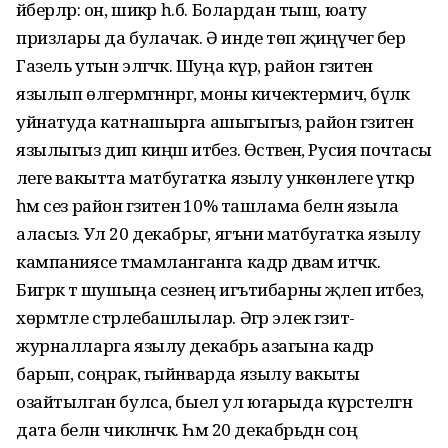
әйберләр: он, шикәр һ.б. Болардан тыш, юату
призлары да булачак. Ә инде төп җиңүчегә бер
Газель утын эләгәчәк. Шуңа күрә, район гәзитенә
язылып өлгермәгәннәргә, моны кичектермичә, бүләк
уйнатуда катнашырга ашыгыгыз, район гәзитенә
язылыгыз дип киңәш итәбез. Өстәвенә, Русия почтасы
әлеге вакытта матбугатка язылу ункөнлеге үткәрә
һәм сез район гәзитенә 10% ташлама белән языла
аласыз. Ул 20 декабрьгә, ягъни матбугатка язылу
кампаниясе тәмамланганга кадәр дәвам итәчәк.
Бигрәк тә шушыңа сезнең игътибарны җәлеп итәбез,
хөрмәтле стәрлебашлылар. Әгәр элек гәзит-
журналларга язылу декабрь азагына кадәр
барып, соңрак, гыйнварда язылу вакыты
озайтылган булса, быел ул югарыда күрсәтелгән
дата белән чикләнәчәк. Һәм 20 декабрьдән соң