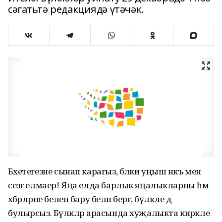
сәгатьтә редакциядә үтәчәк.
Бәхетегезне сынап карагыз, бәлки уңыш нәкъ менә
сезгә елмаер! Яңа елда барлык яңалыкларны һәм
хәбәрләрне белеп бару белән бергә, бүләкле дә
булырсыз. Бүләкләр арасында хуҗалыкта кирәкле