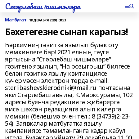
Стэрлебаш чишмэлэре
Матбугат
18 ДЕКАБРЯ 2020, 08:53
Бәхетегезне сынап карагыз!
Һәркемнең гәзиткә язылып бүләк оту
мөмкинлеге бар! 2021 елның тәүге
яртысына “Стәрлебаш чишмәләре”
гәзитенә язылып, “На розыгрыш” билгесе
белән гәзиткә язылу квитанциясе
күчермәсен электрон төрдә e-mail:
sterlibashevskierodniki@mail.ru почтасына
яки Стәрлебаш авылы, К.Маркс урамы, 102
адресы буенча редакциягә җибәрергә
яисә шәхсән редакциягә алып килергә
мөмкин (белешмә өчен тел.: 8 (34739)2-23-
54). Заявкалар матбугатка язылу
кампаниясе тәмамланганга кадәр кабул
ителә. Бүләкләр уйнату 29 декабрьдә 11.00