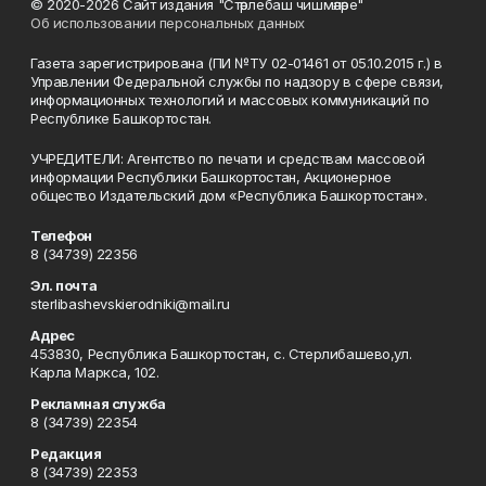
© 2020-2026 Сайт издания "Стәрлебаш чишмәләре"
Об использовании персональных данных
Газета зарегистрирована (ПИ №ТУ 02-01461 от 05.10.2015 г.) в
Управлении Федеральной службы по надзору в сфере связи,
информационных технологий и массовых коммуникаций по
Республике Башкортостан.
УЧРЕДИТЕЛИ: Агентство по печати и средствам массовой
информации Республики Башкортостан, Акционерное
общество Издательский дом «Республика Башкортостан».
Телефон
8 (34739) 22356
Эл. почта
sterlibashevskierodniki@mail.ru
Адрес
453830, Республика Башкортостан, c. Стерлибашево,ул.
Карла Маркса, 102.
Рекламная служба
8 (34739) 22354
Редакция
8 (34739) 22353