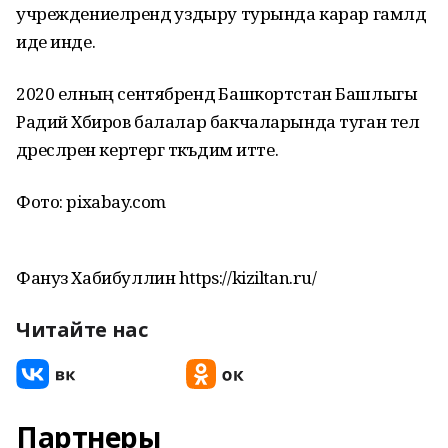
учреждениеләрендә уздыру турында карар гамәлдә
иде инде.
2020 елның сентябрендә Башкортстан Башлыгы
Радий Хәбиров балалар бакчаларында туган тел
дәресләрен кертергә тәкъдим итте.
Фото: pixabay.com
Фануз Хабибуллин https://kiziltan.ru/
Читайте нас
Партнеры