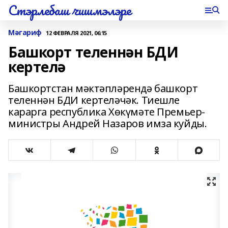
Стэрлебаш чишмэлэре
Мәгариф
12 ФЕВРАЛЯ 2021, 06:15
Башкорт теленнән БДИ
кертелә
Башкортстан мәктәпләрендә башкорт
теленнән БДИ кертеләчәк. Тиешле
карарга республика Хөкүмәте Премьер-
министры Андрей Назаров имза куйды.