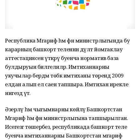
Республика Мәгариф һәм фән министрлыгында бу
карарның башкорт теленнән дәүләт йомгаклау
аттестациясен үткәрү буенча норматив база
булдыруын билгелиләр. Имтиханнарны
укучылар бердәм төбәк имтиханы төрендә 2009
елдан алып ел саен тапшыра. Имтихан ирекле
нигездә үтә.
Әзерләү һәм чыгымнарны көйләү Башкортстан
Мәгариф һәм фән министрлыгына тапшырылган.
Исегезгә төшерәбез, республикада башкорт теле
буенча имтиханнарны Башкортстан мәгариф