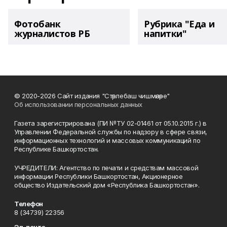
Фотобанк
Рубрика "Еда и
журналистов РБ
напитки"
© 2020-2026 Сайт издания "Стәрлебаш чишмәләре"
Об использовании персональных данных
Газета зарегистрирована (ПИ №ТУ 02-01461 от 05.10.2015 г.) в
Управлении Федеральной службы по надзору в сфере связи,
информационных технологий и массовых коммуникаций по
Республике Башкортостан.
УЧРЕДИТЕЛИ: Агентство по печати и средствам массовой
информации Республики Башкортостан, Акционерное
общество Издательский дом «Республика Башкортостан».
Телефон
8 (34739) 22356
Эл. почта