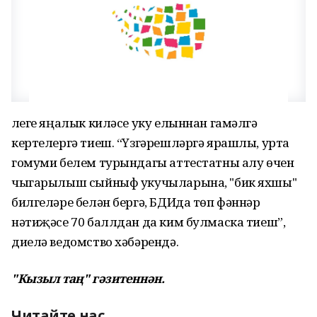
Әлеге яңалык киләсе уку елыннан гамәлгә
кертелергә тиеш. “Үзгәрешләргә ярашлы, урта
гомуми белем турындагы аттестатны алу өчен
чыгарылыш сыйныф укучыларына, "бик яхшы"
билгеләре белән бергә, БДИда төп фәннәр
нәтиҗәсе 70 баллдан да ким булмаска тиеш”,
диелә ведомство хәбәрендә.
"Кызыл таң" гәзитеннән.
Читайте нас