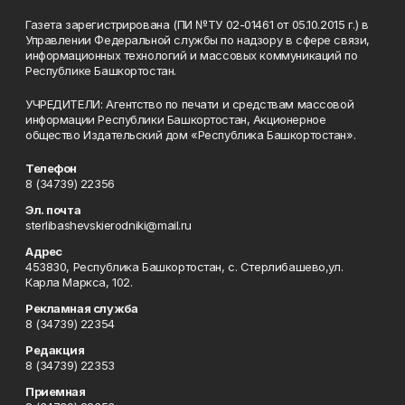
Газета зарегистрирована (ПИ №ТУ 02-01461 от 05.10.2015 г.) в
Управлении Федеральной службы по надзору в сфере связи,
информационных технологий и массовых коммуникаций по
Республике Башкортостан.
УЧРЕДИТЕЛИ: Агентство по печати и средствам массовой
информации Республики Башкортостан, Акционерное
общество Издательский дом «Республика Башкортостан».
Телефон
8 (34739) 22356
Эл. почта
sterlibashevskierodniki@mail.ru
Адрес
453830, Республика Башкортостан, c. Стерлибашево,ул.
Карла Маркса, 102.
Рекламная служба
8 (34739) 22354
Редакция
8 (34739) 22353
Приемная