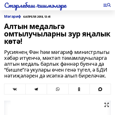
Стэрлебаш чишмэлэре
Мәгариф
6 АПРЕЛЯ 2018, 13:41
Алтын медальгә
омтылучыларны зур яңалык
көтә!
Русиянең Фән һәм мәгариф министрлыгы
хәбәр итүенчә, мәктәп тәмамлаучыларга
алтын медаль барлык фәннәр буенча да
“бишле”гә укулары өчен генә түгел, ә БДИ
нәтиҗәләрен дә исәпкә алып биреләчәк.