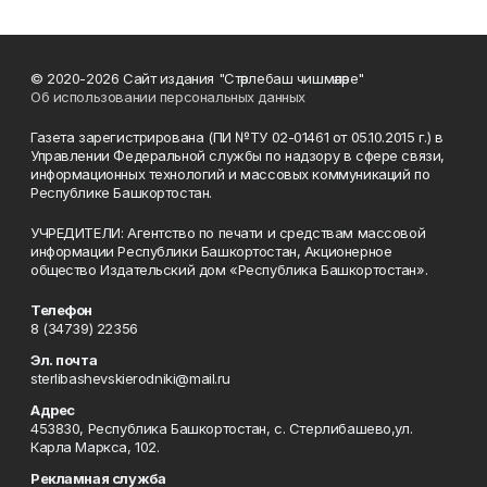
© 2020-2026 Сайт издания "Стәрлебаш чишмәләре"
Об использовании персональных данных
Газета зарегистрирована (ПИ №ТУ 02-01461 от 05.10.2015 г.) в
Управлении Федеральной службы по надзору в сфере связи,
информационных технологий и массовых коммуникаций по
Республике Башкортостан.
УЧРЕДИТЕЛИ: Агентство по печати и средствам массовой
информации Республики Башкортостан, Акционерное
общество Издательский дом «Республика Башкортостан».
Телефон
8 (34739) 22356
Эл. почта
sterlibashevskierodniki@mail.ru
Адрес
453830, Республика Башкортостан, c. Стерлибашево,ул.
Карла Маркса, 102.
Рекламная служба