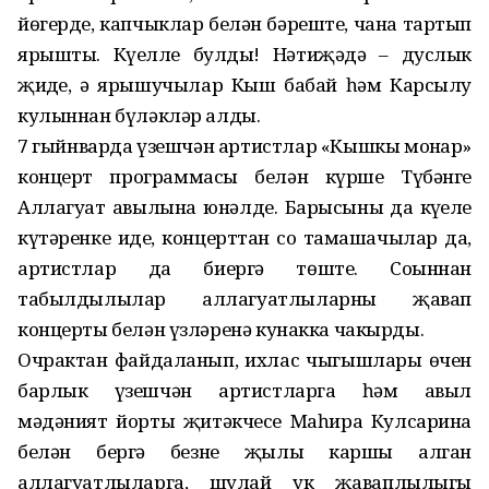
йөгерде, капчыклар белән бәреште, чана тартып
ярышты. Күңелле булды! Нәтиҗәдә – дуслык
җиңде, ә ярышучылар Кыш бабай һәм Карсылу
кулыннан бүләкләр алды.
7 гыйнварда үзешчән артистлар «Кышкы моңнар»
концерт программасы белән күрше Түбәнге
Аллагуат авылына юнәлде. Барысының да күңеле
күтәренке иде, концерттан соң тамашачылар да,
артистлар да биергә төште. Соңыннан
табылдылылар аллагуатлыларны җавап
концерты белән үзләренә кунакка чакырды.
Очрактан файдаланып, ихлас чыгышлары өчен
барлык үзешчән артистларга һәм авыл
мәдәният йорты җитәкчесе Маһира Кулсарина
белән бергә безне җылы каршы алган
аллагуатлыларга, шулай ук җаваплылыгы