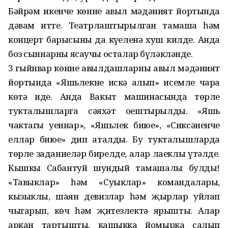
Бәйрәм икенче көнне авыл мәдәният йортында
дәвам итте. Театрлаштырылган тамаша һәм
концерт барысының да күңеленә хуш килде. Анда
боз сыннарны ясаучы осталар бүләкләнде.
3 гыйнвар көнне авылдашларны авыл мәдәният
йортында «Яшьлекне искә алып» исемле чара
көтә иде. Анда Вакыт машинасында төрле
тукталышларга сәяхәт оештырылды. «Яшь
чактагы уеннар», «Яшьлек биюе», «Сиксәненче
еллар биюе» дип аталды. Бу тукталышларда
төрле заданиеләр бирелде, алар лаеклы үтәлде.
Кышкы Сабантуй шундый тамашалы булды!
«Тавыклар» һәм «Суыклар» командалары,
кызыклы, шаян девизлар һәм җырлар уйлап
чыгарып, көч һәм җитезлектә ярышты. Алар
аркан тартышты, кашыкка йомырка салып