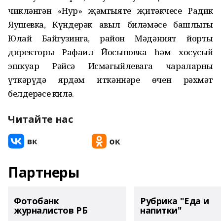
чикләнгән «Нур» җәмгыяте җитәкчесе Радик
Яушевка, Күндерәк авыл биләмәсе башлыгы
Юлай Байгузинга, район Мәдәният йорты
директоры Рафаил Йосыповка һәм хосусый
эшкуар Рәйсә Исмәгыйлевага чараларны
үткәрүдә ярдәм иткәннәре өчен рәхмәт
белдерәсе килә.
Читайте нас
Партнеры
Фотобанк
Рубрика "Еда и
журналистов РБ
напитки"