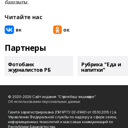
башлыгы.
Читайте нас
Партнеры
Фотобанк
Рубрика "Еда и
журналистов РБ
напитки"
© 2020-2026 Сайт издания "Стәрлебаш чишмәләре"
Об использовании персональных данных
Газета зарегистрирована (ПИ №ТУ 02-01461 от 05.10.2015 г.) в
Управлении Федеральной службы по надзору в сфере связи,
информационных технологий и массовых коммуникаций по
Республике Башкортостан.