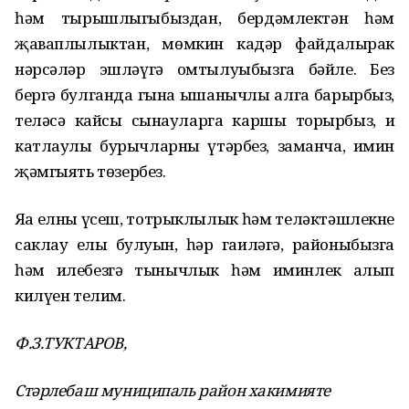
һәм тырышлыгыбыздан, бердәмлектән һәм
җаваплылыктан, мөмкин кадәр файдалырак
нәрсәләр эшләүгә омтылуыбызга бәйле. Без
бергә булганда гына ышанычлы алга барырбыз,
теләсә кайсы сынауларга каршы торырбыз, иң
катлаулы бурычларны үтәрбез, заманча, имин
җәмгыять төзербез.
Яңа елның үсеш, тотрыклылык һәм теләктәшлекне
саклау елы булуын, һәр гаиләгә, районыбызга
һәм илебезгә тынычлык һәм иминлек алып
килүен телим.
Ф.З.ТУКТАРОВ,
Стәрлебаш муниципаль район хакимияте