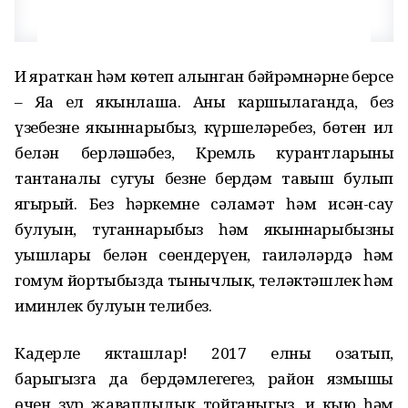
Иң яраткан һәм көтеп алынган бәйрәмнәрнең берсе
– Яңа ел якынлаша. Аны каршылаганда, без
үзебезнең якыннарыбыз, күршеләребез, бөтен ил
белән берләшәбез, Кремль курантларының
тантаналы сугуы безнең бердәм тавыш булып
яңгырый. Без һәркемнең сәламәт һәм исән-сау
булуын, туганнарыбыз һәм якыннарыбызның
уңышлары белән сөендерүен, гаиләләрдә һәм
гомум йортыбызда тынычлык, теләктәшлек һәм
иминлек булуын телибез.
Кадерле якташлар! 2017 елны озатып,
барыгызга да бердәмлегегез, район язмышы
өчен зур җаваплылык тойганыгыз, иң кыю һәм