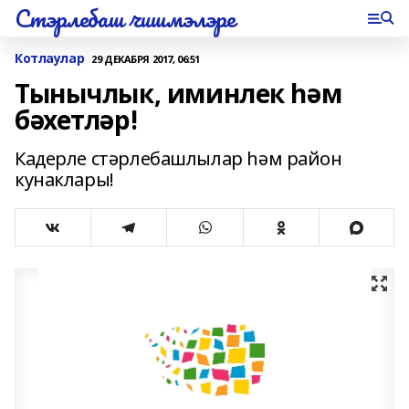
Стэрлебаш чишмэлэре
Котлаулар
29 ДЕКАБРЯ 2017, 06:51
Тынычлык, иминлек һәм
бәхетләр!
Кадерле стәрлебашлылар һәм район
кунаклары!