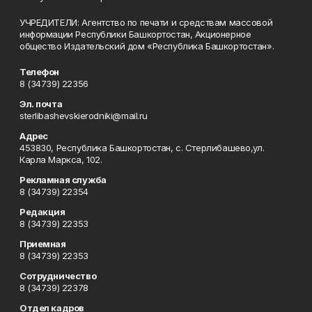
УЧРЕДИТЕЛИ: Агентство по печати и средствам массовой
информации Республики Башкортостан, Акционерное
общество Издательский дом «Республика Башкортостан».
Телефон
8 (34739) 22356
Эл. почта
sterlibashevskierodniki@mail.ru
Адрес
453830, Республика Башкортостан, c. Стерлибашево,ул.
Карла Маркса, 102.
Рекламная служба
8 (34739) 22354
Редакция
8 (34739) 22353
Приемная
8 (34739) 22353
Сотрудничество
8 (34739) 22378
Отдел кадров