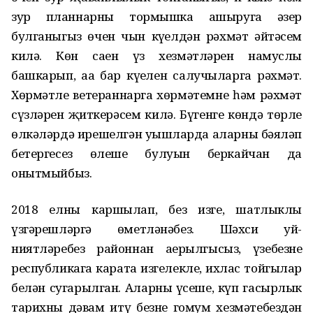
зур планнарны тормышка ашыруга әзер
булганыгыз өчен чын күңелдән рәхмәт әйтәсем
килә. Көн саен үз хезмәтләрен намуслы
башкарып, аңа бар күңелен салучыларга рәхмәт.
Хөрмәтле ветераннарга хөрмәтемне һәм рәхмәт
сүзләрен җиткерәсем килә. Бүгенге көндә төрле
өлкәләрдә ирешелгән уңышларда аларның бәяләп
бетергесез өлеше булуын беркайчан да
онытмыйбыз.
2018 елны каршылап, без изге, шатлыклы
үзгәрешләргә өметләнәбез. Шәхси уй-
ниятләребез районнан аерылгысыз, үзебезнең
республикага карата изгелекле, ихлас тойгылар
белән сугарылган. Аларның үсеше, күп гасырлык
тарихның дәвам итү безнең гомум хезмәтебездән