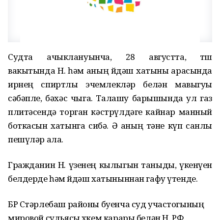
Судта ачыклануынча, 28 августта, төш
вакытында Н. һәм аның өйдәш хатыны арасында
ирнең спиртлы эчемлекләр белән мавыгуы
сәбәпле, бәхәс чыга. Талашу барышында ул газ
плитәсендә торган кәстрүлдәге кайнар манный
боткасын хатынга сибә. Ә аның тәне күп санлы
пешүләр ала.
Гражданин Н. үзенең кылыгын таныды, үкенүен
белдерде һәм өйдәш хатыныннан гафу үтенде.
БР Стәрлебаш районы буенча суд участогының
мировой судьясы хөкем карары белән Н. РФ