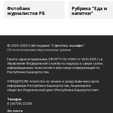
Фотобанк
Рубрика "Еда и
журналистов РБ
напитки"
© 2020-2026 Сайт издания "Стәрлебаш чишмәләре"
Об использовании персональных данных
Газета зарегистрирована (ПИ №ТУ 02-01461 от 05.10.2015 г.) в
Управлении Федеральной службы по надзору в сфере связи,
информационных технологий и массовых коммуникаций по
Республике Башкортостан.
УЧРЕДИТЕЛИ: Агентство по печати и средствам массовой
информации Республики Башкортостан, Акционерное
общество Издательский дом «Республика Башкортостан».
Телефон
8 (34739) 22356
Эл. почта