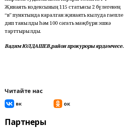
Җинаять кодексының 115 статьясы 2 бүлегенең
“в” пунктында каралган җинаять кылуда гаепле
дип танылды һәм 100 сәгать мәҗбүри эшкә
тарттырылды.
Вадим ЮЛДАШЕВ,
район прокуроры ярдәмчесе.
Читайте нас
Партнеры