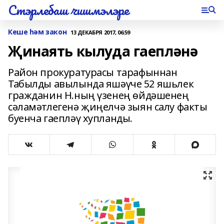
Стэрлебаш чишмэлэре
Кеше һәм закон
13 ДЕКАБРЯ 2017, 06:59
Җинаять кылуда гаепләнә
Район прокуратурасы тарафыннан
Табылды авылында яшәүче 52 яшьлек
гражданин Н.ның үзенең өйдәшенең
сәламәтлегенә җиңелчә зыян салу факты
буенча гаепләү хупланды.