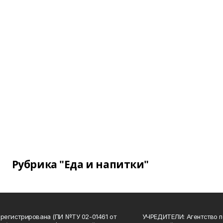
Рубрика "Еда и напитки"
арегистрирована (ПИ №ТУ 02-01461 от
УЧРЕДИТЕЛИ: Агентство п