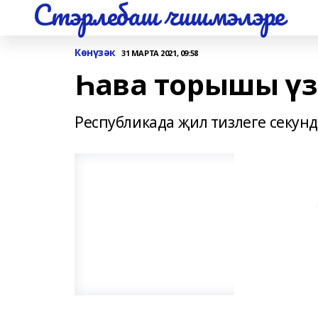
Стэрлебаш чишмэлэре
Көнүзәк
31 МАРТА 2021, 09:58
Һава торышы үзг
Республикада җил тизлеге секунд