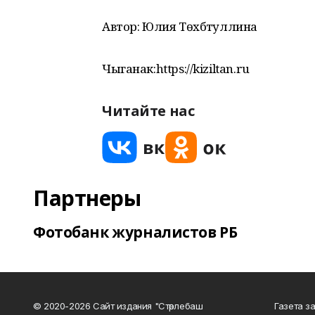
Автор: Юлия Төхбәтуллина
Чыганак:https://kiziltan.ru
Читайте нас
Партнеры
Фотобанк журналистов РБ
© 2020-2026 Сайт издания "Стәрлебаш
Газета з