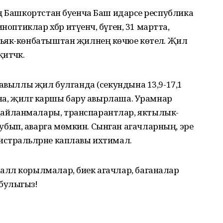
ң Башкортстан буенча Баш идарәсе республика
оптиклар хәбәр итүенчә, бүген, 31 мартта,
ьяк-көнбатыштан җилнең көчәюе көтелә. Җил
тәчәк.
давыллы җил булганда (секундына 13,9-17,1
ына, җилгә каршы бару авырлаша. Урамнар
айланмалары, транспарантлар, яктылык-
бып, аварга мөмкин. Сынган агачларның, эре
стральләрне каплавы ихтимал.
лл корылмалар, биек агачлар, баганалар
булыгыз!