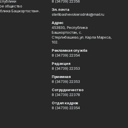
спублики
8 (34739) 22356
ое общество
Эл. почта
блика Башкортостан».
sterlibashevskierodniki@mail.ru
Адрес
453830, Республика
Башкортостан, c.
Стерлибашево,ул. Карла Маркса,
102.
Рекламная служба
8 (34739) 22354
Редакция
8 (34739) 22353
Приемная
8 (34739) 22353
Сотрудничество
8 (34739) 22378
Отдел кадров
8 (34739) 22354