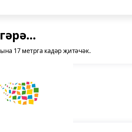
әрә...
ына 17 метрга кадәр җитәчәк.