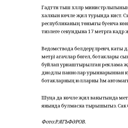
Гадәттән тыш хәлләр министрлыгыны
халкын көчле җил турында кисәтә. Син
республиканың төньягы буенча көн
тизлеге секундына 17 метрга кадәр җи
Ведомствода белдерүләренчә, каты 
метр) агачлар бөгелә, ботаклары с
буйлап урнаштырылган реклама җ
диодлы паннолар урыннарыннан ку
ботакларның юлларны һәм автомаги
Шуңа да көчле җил вакытында мета
янында булмаска тырышыгыз. Сак 
Фото:Р.ЯГЪФӘРОВ.