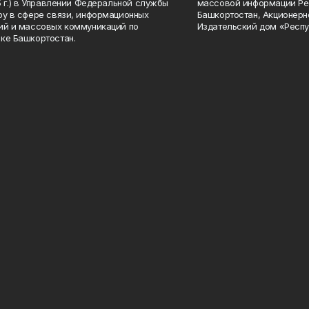
15 г.) в Управлении Федеральной службы
массовой информации Ре
ру в сфере связи, информационных
Башкортостан, Акционерн
ий и массовых коммуникаций по
Издательский дом «Респу
ке Башкортостан.