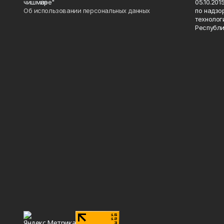
чишмәләре"
05.10.20
Об использовании персональных данных
по надзо
технолог
Республи