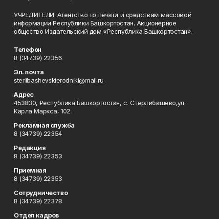
УЧРЕДИТЕЛИ: Агентство по печати и средствам массовой
информации Республики Башкортостан, Акционерное
общество Издательский дом «Республика Башкортостан».
Телефон
8 (34739) 22356
Эл. почта
sterlibashevskierodniki@mail.ru
Адрес
453830, Республика Башкортостан, c. Стерлибашево,ул.
Карла Маркса, 102.
Рекламная служба
8 (34739) 22354
Редакция
8 (34739) 22353
Приемная
8 (34739) 22353
Сотрудничество
8 (34739) 22378
Отдел кадров