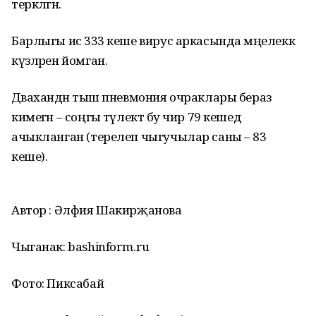
теркәлгән.
Барлыгы исә 333 кеше вирус аркасында мәңелеккә
күзләрен йомган.
Дәваханәдән тыш пневмония очраклары бераз
кимегән – соңгы тәүлектә бу чир 79 кешедә
ачыкланган (терелеп чыгучылар саны – 83
кеше).
Автор : Әлфия Шакирҗанова
Чыганак: bashinform.ru
Фото: Пиксабай