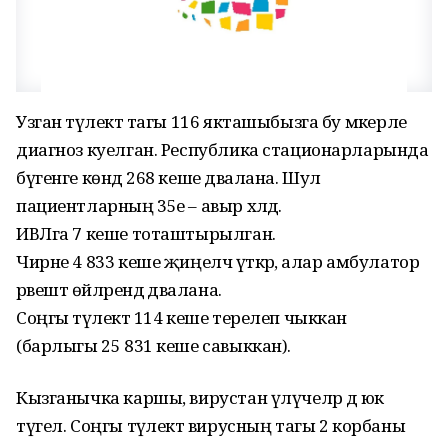
Узган тәүлектә тагы 116 якташыбызга бу мәкерле
диагноз куелган. Республика стационарларында
бүгенге көндә 268 кеше дәвалана. Шул
пациентларның 35е – авыр хәлдә.
ИВЛга 7 кеше тоташтырылган.
Чирне 4 833 кеше җиңелчә үткәрә, алар амбулатор
рәвештә өйләрендә дәвалана.
Соңгы тәүлектә 114 кеше терелеп чыккан
(барлыгы 25 831 кеше савыккан).
Кызганычка каршы, вирустан үлүчеләр дә юк
түгел. Соңгы тәүлектә вирусның тагы 2 корбаны