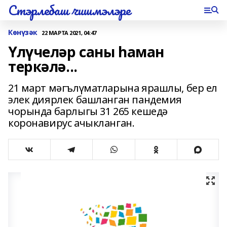
Стэрлебаш чишмэлэре
Көнүзәк
22 МАРТА 2021, 04:47
Үлүчеләр саны һаман
теркәлә...
21 март мәгълүматларына ярашлы, бер ел
элек диярлек башланган пандемия
чорында барлыгы 31 265 кешедә
коронавирус ачыкланган.