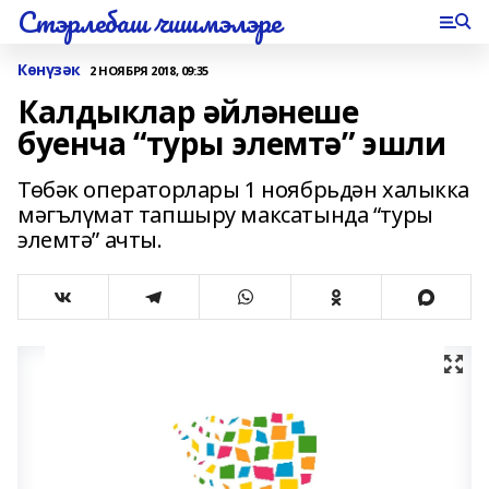
Стэрлебаш чишмэлэре
Көнүзәк
2 НОЯБРЯ 2018, 09:35
Калдыклар әйләнеше
буенча “туры элемтә” эшли
Төбәк операторлары 1 ноябрьдән халыкка
мәгълүмат тапшыру максатында “туры
элемтә” ачты.