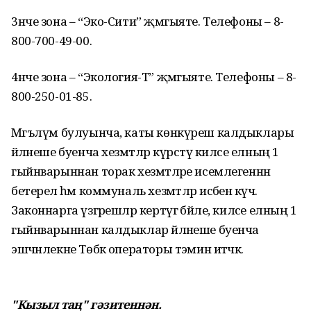
3нче зона – “Эко-Сити” җәмгыяте. Телефоны – 8-
800-700-49-00.
4нче зона – “Экология-Т” җәмгыяте. Телефоны – 8-
800-250-01-85.
Мәгълүм булуынча, каты көнкүреш калдыклары
әйләнеше буенча хезмәтләр күрсәтү киләсе елның 1
гыйнварыннан торак хезмәтләре исемлегеннән
бетерелә һәм коммуналь хезмәтләр исәбенә күчә.
Законнарга үзгәрешләр кертүгә бәйле, киләсе елның 1
гыйнварыннан калдыклар әйләнеше буенча
эшчәнлекне Төбәк операторы тәэмин итәчәк.
"Кызыл таң" гәзитеннән.