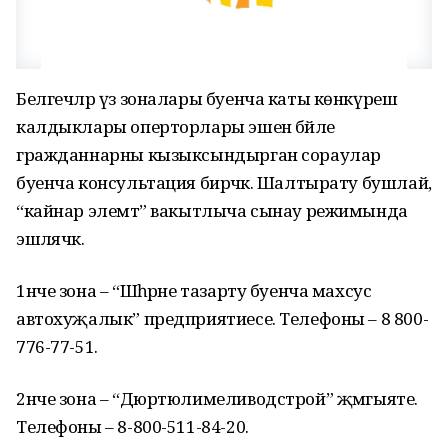
Белгечләр үз зоналары буенча каты көнкүреш
калдыклары оперторлары эшенә бәйле
гражданнарны кызыксындырган сораулар
буенча консультация бирәчәк. Шалтырату бушлай,
“кайнар элемтә” вакытлыча сынау режимында
эшләячәк.
1нче зона – “Шәһәрне тазарту буенча махсус
автохуҗалык” предприятиесе. Телефоны – 8 800-
776-77-51.
2нче зона – “Дюртюлимеливодстрой” җәмгыяте.
Телефоны – 8-800-511-84-20.