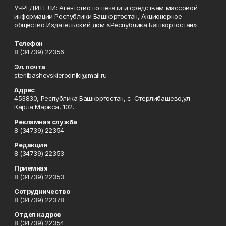
УЧРЕДИТЕЛИ: Агентство по печати и средствам массовой
информации Республики Башкортостан, Акционерное
общество Издательский дом «Республика Башкортостан».
Телефон
8 (34739) 22356
Эл. почта
sterlibashevskierodniki@mail.ru
Адрес
453830, Республика Башкортостан, c. Стерлибашево,ул.
Карла Маркса, 102.
Рекламная служба
8 (34739) 22354
Редакция
8 (34739) 22353
Приемная
8 (34739) 22353
Сотрудничество
8 (34739) 22378
Отдел кадров
8 (34739) 22354