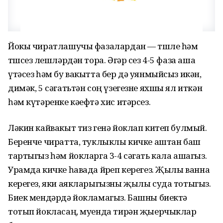
Йокы чиратлашучы фазалардан — төшле һәм
төшсез өлешләрдән тора. Әгәр сез 4-5 фаза аша
үтәсез һәм бу вакытта бер дә уянмыйсыз икән,
димәк, 5 сәгатьтән соң үзегезне яхшы ял иткән
һәм күтәренке кәефтә хис итәрсез.
Ләкин кайвакыт тиз генә йоклап китеп булмый.
Беренче чиратта, туклыклы кичке аштан баш
тартыгыз һәм йокларга 3-4 сәгать кала ашагыз.
Урамда кичке һавада йөреп керегез. Җылы ванна
керегез, яки аякларыгызны җылы суда тотыгыз.
Биек мендәрдә йокламагыз. Башны биектә
тотып йокласаң, муенда тирән җыерчыклар