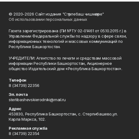
© 2020-2026 Сайт издания "Стәрлебаш чишмәләре"
Об использовании персональных данных
Газета зарегистрирована (ПИ №ТУ 02-01461 от 05.10.2015 г.) в
Управлении Федеральной службы по надзору в сфере связи,
информационных технологий и массовых коммуникаций по
Республике Башкортостан.
УЧРЕДИТЕЛИ: Агентство по печати и средствам массовой
информации Республики Башкортостан, Акционерное
общество Издательский дом «Республика Башкортостан».
Телефон
8 (34739) 22356
Эл. почта
sterlibashevskierodniki@mail.ru
Адрес
453830, Республика Башкортостан, c. Стерлибашево,ул.
Карла Маркса, 102.
Рекламная служба
8 (34739) 22354