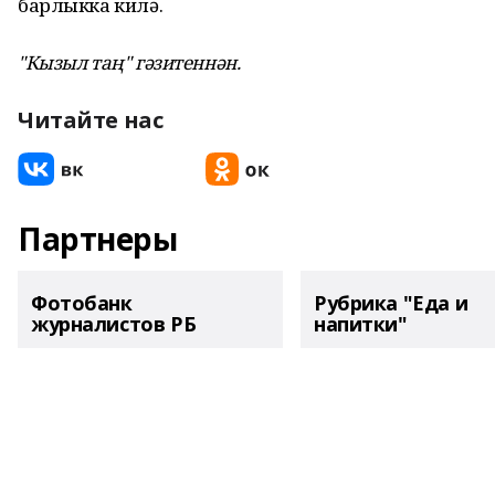
барлыкка килә.
"Кызыл таң" гәзитеннән.
Читайте нас
Партнеры
Фотобанк
Рубрика "Еда и
журналистов РБ
напитки"