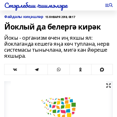
Стэрлебаш чишмэлэре
Файдалы киңәшләр
15 ЯНВАРЯ 2018, 08:17
Йоклый да белергә кирәк
Йокы - организм өчен иң яхшы ял:
йоклаганда кешегә яңа көч туплана, нерв
системасы тынычлана, мигә кан йөреше
яхшыра.