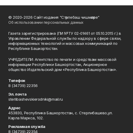
© 2020-2026 Сайт издания "Стәрлебаш чишмәләре"
Об использовании персональных данных
Газета зарегистрирована (ПИ №ТУ 02-01461 от 05.10.2015 г.) в
Управлении Федеральной службы по надзору в сфере связи,
информационных технологий и массовых коммуникаций по
Республике Башкортостан.
УЧРЕДИТЕЛИ: Агентство по печати и средствам массовой
информации Республики Башкортостан, Акционерное
общество Издательский дом «Республика Башкортостан».
Телефон
8 (34739) 22356
Эл. почта
sterlibashevskierodniki@mail.ru
Адрес
453830, Республика Башкортостан, c. Стерлибашево,ул.
Карла Маркса, 102.
Рекламная служба
8 (34739) 22354