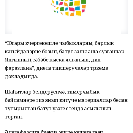
“Югары көчергәнешле чыбыкларны, барлык
кагыйдәләрне бозып, батут залы аша сузганнар.
Янгынның сәбәбе кыска ялганыш, дип
фаразлана”, диелә тикшерүчеләр төркеме
докладында.
Шаһитлар белдерүенчә, тимерчыбык
бәйләмнәре тиз янып китүче материаллар белән
тутырылган батут үзәге өстендә асылынып
торган.
Әлеге фаҗига буенча җиде кешегә гаеп