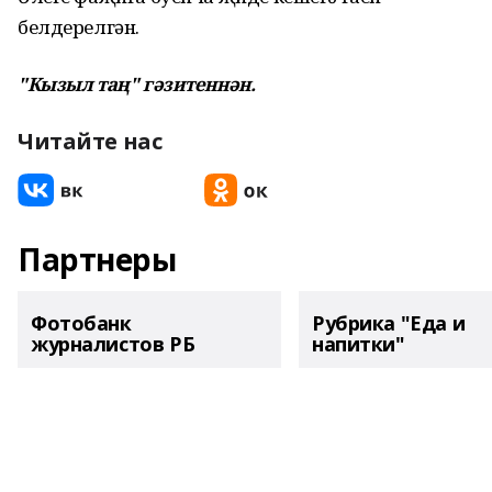
белдерелгән.
"Кызыл таң" гәзитеннән.
Читайте нас
Партнеры
Фотобанк
Рубрика "Еда и
журналистов РБ
напитки"