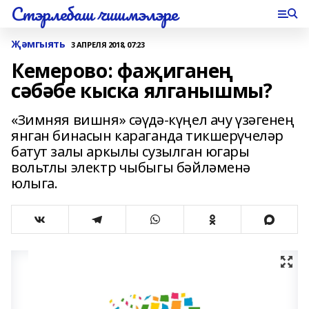
Стэрлебаш чишмэлэре
Җәмгыять
3 АПРЕЛЯ 2018, 07:23
Кемерово: фаҗиганең
сәбәбе кыска ялганышмы?
«Зимняя вишня» сәүдә-күңел ачу үзәгенең
янган бинасын караганда тикшерүчеләр
батут залы аркылы сузылган югары
вольтлы электр чыбыгы бәйләменә
юлыга.